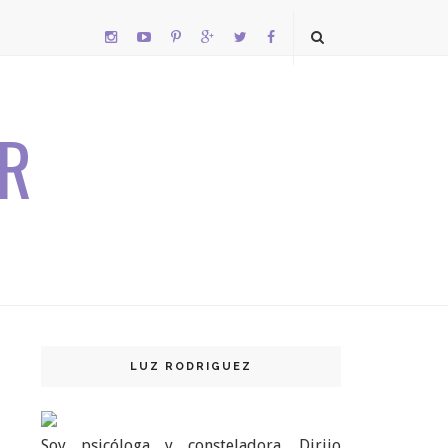
R
LUZ RODRIGUEZ
Soy psicóloga y consteladora. Dirijo